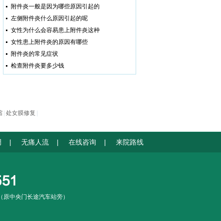
张泽梅
附件炎一般是因为哪些原因引起的
妇科各类常见病和多发病
左侧附件炎什么原因引起的呢
的诊断及治疗，尤其在无痛人
女性为什么会容易患上附件炎这种
流术上，张主任有着丰富的临
床经验。
[详细]
女性患上附件炎的原因有哪些
在线预约
预约挂号
附件炎的常见症状
关若丽
检查附件炎要多少钱
擅长妇科常见病、卵巢囊
肿、宫颈癌前病变等妇科疾
病。
[详细]
在线预约
预约挂号
缩
|
处女膜修复
|
季桂兰
擅长不孕不育、内分泌失
调、遗传优生、妇女保健、青
调
|
无痛人流
|
在线咨询
|
来院路线
春期保健等方面疾病的诊治。
[详细]
在线预约
预约挂号
场（原中央门长途汽车站旁）