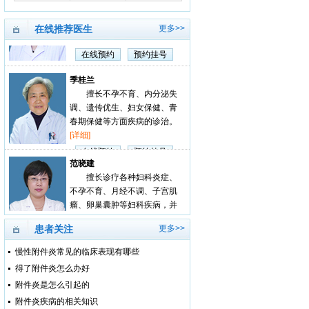
肿、宫颈癌前病变等妇科疾
病。
[详细]
在线推荐医生
更多>>
在线预约
预约挂号
季桂兰
擅长不孕不育、内分泌失
调、遗传优生、妇女保健、青
春期保健等方面疾病的诊治。
[详细]
在线预约
预约挂号
范晓建
擅长诊疗各种妇科炎症、
不孕不育、月经不调、子宫肌
瘤、卵巢囊肿等妇科疾病，并
有...
[详细]
在线预约
预约挂号
张士香
患者关注
更多>>
对妇科私密整形手术，更
慢性附件炎常见的临床表现有哪些
是熟练至极，是妇儿堂妇科私
密整形中心学科带头人...
[详细]
得了附件炎怎么办好
在线预约
预约挂号
附件炎是怎么引起的
附件炎疾病的相关知识