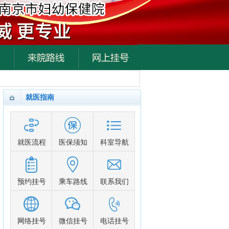
范晓建
擅长诊疗各种妇科炎症、
不孕不育、月经不调、子宫肌
瘤、卵巢囊肿等妇科疾病，并
有...
[详细]
在线预约
预约挂号
张士香
就医指南
对妇科私密整形手术，更
是熟练至极，是妇儿堂妇科私
密整形中心学科带头人...
[详细]
在线预约
预约挂号
就医流程
医保须知
科室导航
张泽梅
妇科各类常见病和多发病
的诊断及治疗，尤其在无痛人
流术上，张主任有着丰富的临
预约挂号
乘车路线
联系我们
床经验。
[详细]
在线预约
预约挂号
关若丽
网络挂号
微信挂号
电话挂号
擅长妇科常见病、卵巢囊