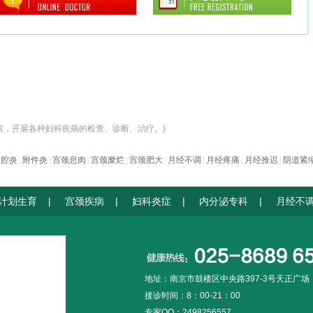
索，开展各种妇科疾病的检查、诊断、治疗。)
盆腔炎
|
附件炎
|
宫颈息肉
|
宫颈糜烂
|
宫颈肥大
|
月经不调
|
月经疼痛
|
月经推迟
|
阴道紧
计划生育
|
宫颈疾病
|
妇科炎症
|
内分泌专科
|
月经不
地址：南京市鼓楼区中央路397-3号天正广
接诊时间：8：00-21：00
专家QQ：2498256557